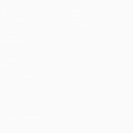
Jogos
Equipas
UEFA.tv
Notícias
Sorteios
História
Passatempos
Sobre
Estatísticas
Loja (clubes)
VISITE
TAMBÉM
UEFA.com
Fundação
UEFA
MUDAR IDIOMA
Português
English
Français
Deutsch
Русский
Español
Italiano
Português
Privacidade
Termos e condições
Política de cookies