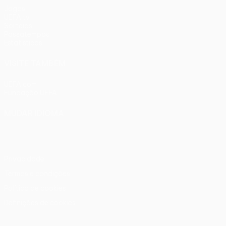
Jogos
UEFA.tv
Sorteios
Passatempos
Estatísticas
VISITE TAMBÉM
UEFA.com
Fundação UEFA
MUDAR IDIOMA
Português
English
Français
Deutsch
Русский
Español
Ital
Privacidade
Termos e condições
Política de cookies
Definições de cookies