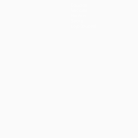
Equipas
Notícias
História
Sobre
Loja (clubes)
iano
Português