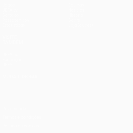
Jogos
Equipas
UEFA.tv
Notícias
Sorteios
História
Passatempos
Sobre
Estatísticas
Loja (clubes)
VISITE
TAMBÉM
UEFA.com
Fundação
UEFA
MUDAR IDIOMA
Português
English
Français
Deutsch
Русский
Español
Italiano
Português
Privacidade
Termos e condições
Política de cookies