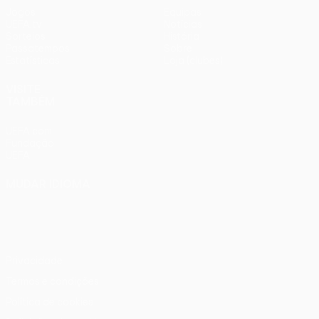
Jogos
Equipas
UEFA.tv
Notícias
Sorteios
História
Passatempos
Sobre
Estatísticas
Loja (clubes)
VISITE
TAMBÉM
UEFA.com
Fundação
UEFA
MUDAR IDIOMA
Português
English
Français
Deutsch
Русский
Español
Italiano
Português
Privacidade
Termos e condições
Política de cookies