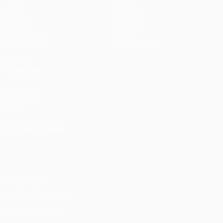
Jogos
Equipas
UEFA.tv
Notícias
Sorteios
História
Passatempos
Sobre
Estatísticas
Loja (clubes)
VISITE
TAMBÉM
UEFA.com
Fundação
UEFA
MUDAR IDIOMA
Português
English
Français
Deutsch
Русский
Español
Italiano
Português
Privacidade
Termos e condições
Política de cookies