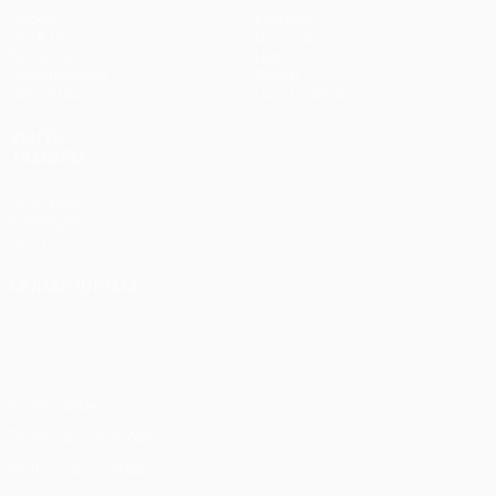
Jogos
Equipas
UEFA.tv
Notícias
Sorteios
História
Passatempos
Sobre
Estatísticas
Loja (clubes)
VISITE
TAMBÉM
UEFA.com
Fundação
UEFA
MUDAR IDIOMA
Português
English
Français
Deutsch
Русский
Español
Italiano
Português
Privacidade
Termos e condições
Política de cookies