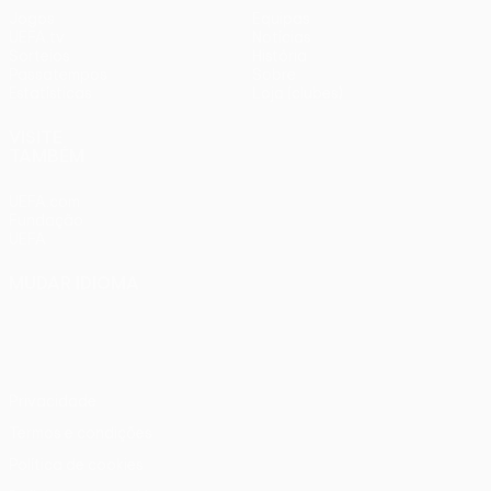
Jogos
Equipas
UEFA.tv
Notícias
Sorteios
História
Passatempos
Sobre
Estatísticas
Loja (clubes)
VISITE
TAMBÉM
UEFA.com
Fundação
UEFA
MUDAR IDIOMA
Português
English
Français
Deutsch
Русский
Español
Italiano
Português
Privacidade
Termos e condições
Política de cookies