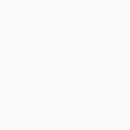
Jogos
Equipas
UEFA.tv
Notícias
Sorteios
História
Passatempos
Sobre
Estatísticas
Loja (clubes)
VISITE
TAMBÉM
UEFA.com
Fundação
UEFA
MUDAR IDIOMA
Português
English
Français
Deutsch
Русский
Español
Italiano
Português
Privacidade
Termos e condições
Política de cookies