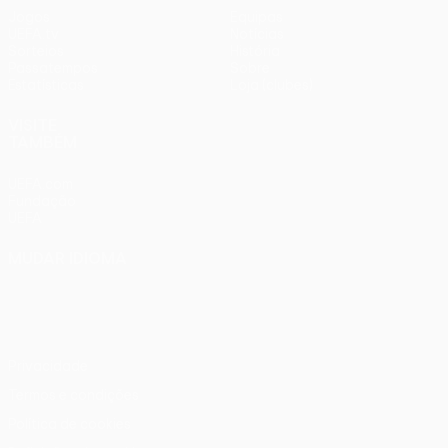
Jogos
Equipas
UEFA.tv
Notícias
Sorteios
História
Passatempos
Sobre
Estatísticas
Loja (clubes)
VISITE
TAMBÉM
UEFA.com
Fundação
UEFA
MUDAR IDIOMA
Português
English
Français
Deutsch
Русский
Español
Italiano
Português
Privacidade
Termos e condições
Política de cookies