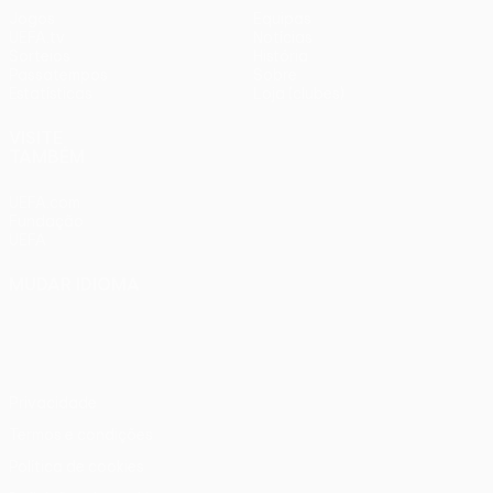
Jogos
Equipas
UEFA.tv
Notícias
Sorteios
História
Passatempos
Sobre
Estatísticas
Loja (clubes)
VISITE
TAMBÉM
UEFA.com
Fundação
UEFA
MUDAR IDIOMA
Português
English
Français
Deutsch
Русский
Español
Italiano
Português
Privacidade
Termos e condições
Política de cookies