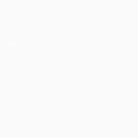
Jogos
Equipas
UEFA.tv
Notícias
Sorteios
História
Passatempos
Sobre
Estatísticas
Loja (clubes)
VISITE
TAMBÉM
UEFA.com
Fundação
UEFA
MUDAR IDIOMA
Português
English
Français
Deutsch
Русский
Español
Italiano
Português
Privacidade
Termos e condições
Política de cookies