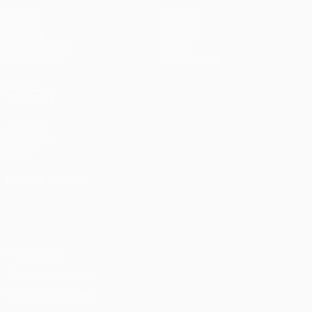
Jogos
Equipas
UEFA.tv
Notícias
Sorteios
História
Passatempos
Sobre
Estatísticas
Loja (clubes)
VISITE
TAMBÉM
UEFA.com
Fundação
UEFA
MUDAR IDIOMA
Português
English
Français
Deutsch
Русский
Español
Italiano
Português
Privacidade
Termos e condições
Política de cookies