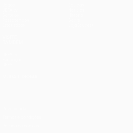
Jogos
Equipas
UEFA.tv
Notícias
Sorteios
História
Passatempos
Sobre
Estatísticas
Loja (clubes)
VISITE
TAMBÉM
UEFA.com
Fundação
UEFA
MUDAR IDIOMA
Português
English
Français
Deutsch
Русский
Español
Italiano
Português
Privacidade
Termos e condições
Política de cookies