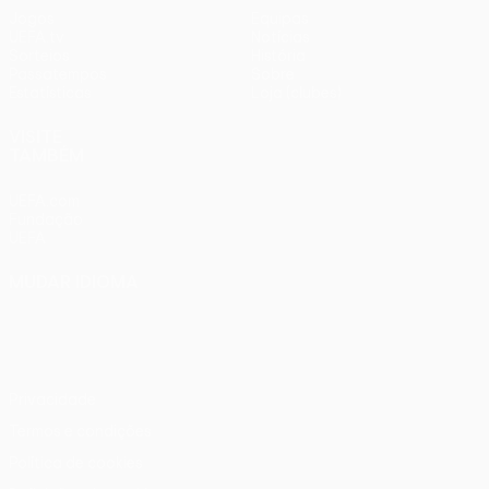
Jogos
Equipas
UEFA.tv
Notícias
Sorteios
História
Passatempos
Sobre
Estatísticas
Loja (clubes)
VISITE
TAMBÉM
UEFA.com
Fundação
UEFA
MUDAR IDIOMA
Português
English
Français
Deutsch
Русский
Español
Italiano
Português
Privacidade
Termos e condições
Política de cookies