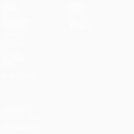
Jogos
Equipas
UEFA.tv
Notícias
Sorteios
História
Passatempos
Sobre
Estatísticas
Loja (clubes)
VISITE
TAMBÉM
UEFA.com
Fundação
UEFA
MUDAR IDIOMA
Português
English
Français
Deutsch
Русский
Español
Italiano
Português
Privacidade
Termos e condições
Política de cookies