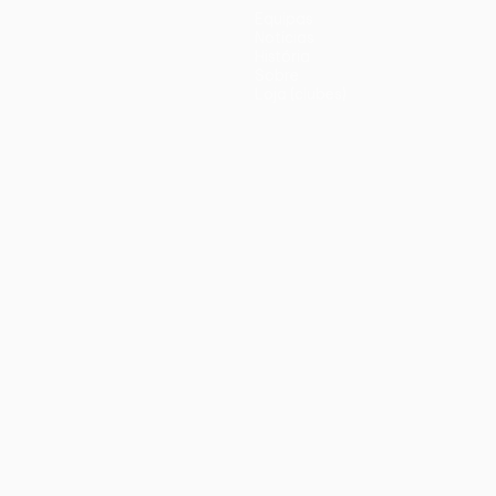
Equipas
Notícias
História
Sobre
Loja (clubes)
iano
Português