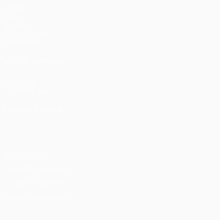
Jogos
UEFA.tv
Sorteios
Passatempos
Estatísticas
VISITE TAMBÉM
UEFA.com
Fundação UEFA
MUDAR IDIOMA
Português
English
Français
Deutsch
Русский
Español
Ital
Privacidade
Termos e condições
Política de cookies
Definições de cookies