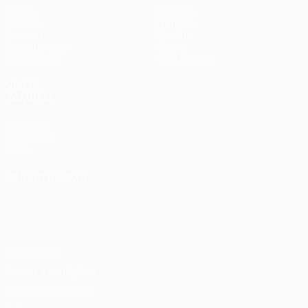
Jogos
Equipas
UEFA.tv
Notícias
Sorteios
História
Passatempos
Sobre
Estatísticas
Loja (clubes)
VISITE
TAMBÉM
UEFA.com
Fundação
UEFA
MUDAR IDIOMA
Português
English
Français
Deutsch
Русский
Español
Italiano
Português
Privacidade
Termos e condições
Política de cookies