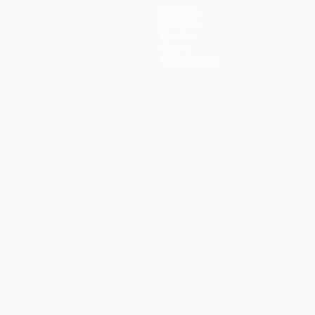
Equipas
Notícias
História
Sobre
Loja (clubes)
iano
Português