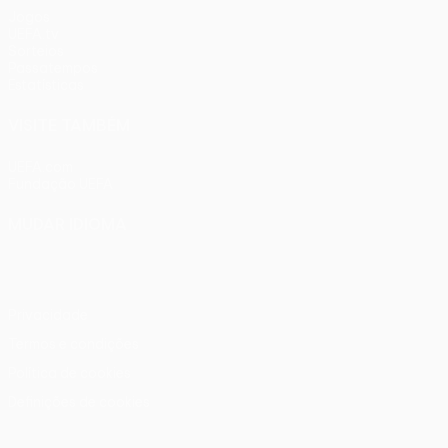
Jogos
UEFA.tv
Sorteios
Passatempos
Estatísticas
VISITE TAMBÉM
UEFA.com
Fundação UEFA
MUDAR IDIOMA
Português
English
Français
Deutsch
Русский
Español
Ital
Privacidade
Termos e condições
Política de cookies
Definições de cookies