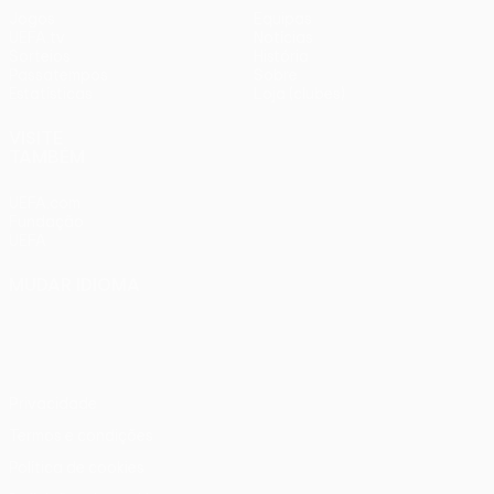
Jogos
Equipas
UEFA.tv
Notícias
Sorteios
História
Passatempos
Sobre
Estatísticas
Loja (clubes)
VISITE
TAMBÉM
UEFA.com
Fundação
UEFA
MUDAR IDIOMA
Português
English
Français
Deutsch
Русский
Español
Italiano
Português
Privacidade
Termos e condições
Política de cookies