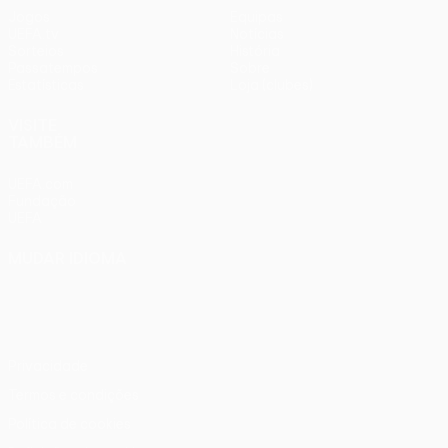
Jogos
Equipas
UEFA.tv
Notícias
Sorteios
História
Passatempos
Sobre
Estatísticas
Loja (clubes)
VISITE
TAMBÉM
UEFA.com
Fundação
UEFA
MUDAR IDIOMA
Português
English
Français
Deutsch
Русский
Español
Italiano
Português
Privacidade
Termos e condições
Política de cookies