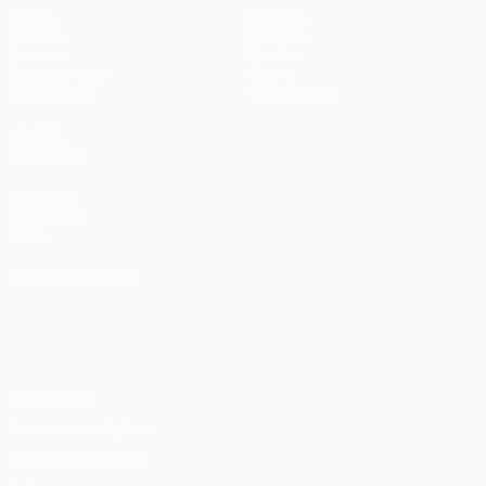
Jogos
Equipas
UEFA.tv
Notícias
Sorteios
História
Passatempos
Sobre
Estatísticas
Loja (clubes)
VISITE
TAMBÉM
UEFA.com
Fundação
UEFA
MUDAR IDIOMA
Português
English
Français
Deutsch
Русский
Español
Italiano
Português
Privacidade
Termos e condições
Política de cookies