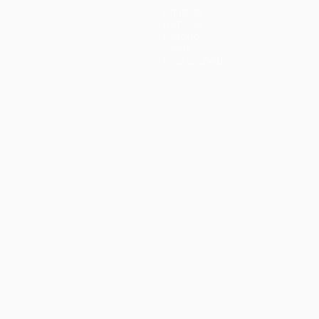
Equipas
Notícias
História
Sobre
Loja (clubes)
iano
Português