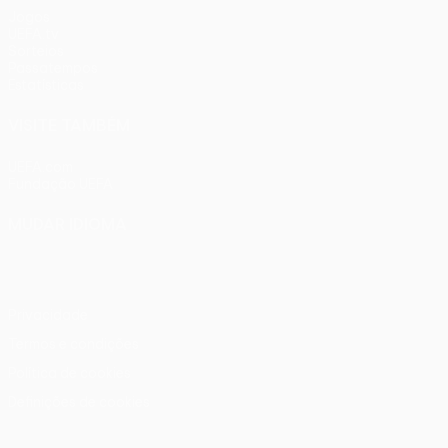
Jogos
UEFA.tv
Sorteios
Passatempos
Estatísticas
VISITE TAMBÉM
UEFA.com
Fundação UEFA
MUDAR IDIOMA
Português
English
Français
Deutsch
Русский
Español
Ital
Privacidade
Termos e condições
Política de cookies
Definições de cookies