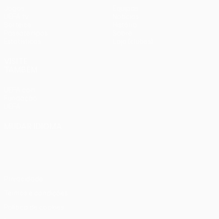
Jogos
Equipas
UEFA.tv
Notícias
Sorteios
História
Passatempos
Sobre
Estatísticas
Loja (clubes)
VISITE
TAMBÉM
UEFA.com
Fundação
UEFA
MUDAR IDIOMA
Português
English
Français
Deutsch
Русский
Español
Italiano
Português
Privacidade
Termos e condições
Política de cookies