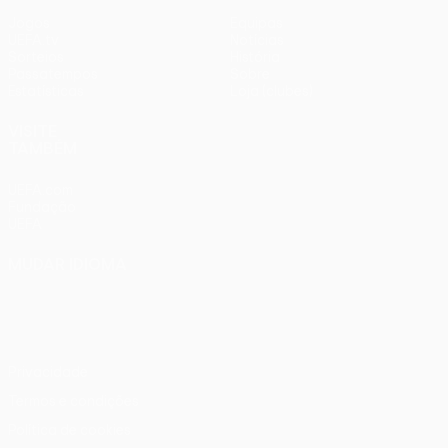
Jogos
Equipas
UEFA.tv
Notícias
Sorteios
História
Passatempos
Sobre
Estatísticas
Loja (clubes)
VISITE
TAMBÉM
UEFA.com
Fundação
UEFA
MUDAR IDIOMA
Português
English
Français
Deutsch
Русский
Español
Italiano
Português
Privacidade
Termos e condições
Política de cookies