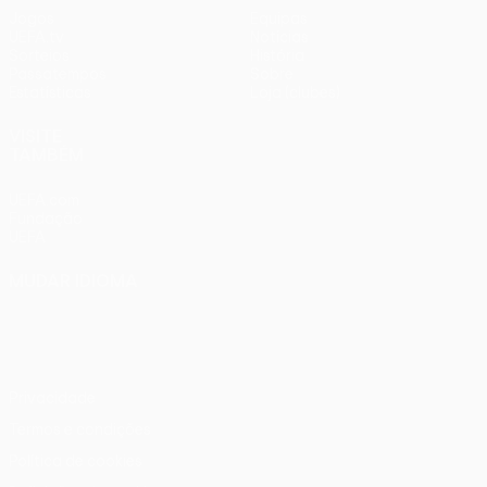
Jogos
Equipas
UEFA.tv
Notícias
Sorteios
História
Passatempos
Sobre
Estatísticas
Loja (clubes)
VISITE
TAMBÉM
UEFA.com
Fundação
UEFA
MUDAR IDIOMA
Português
English
Français
Deutsch
Русский
Español
Italiano
Português
Privacidade
Termos e condições
Política de cookies