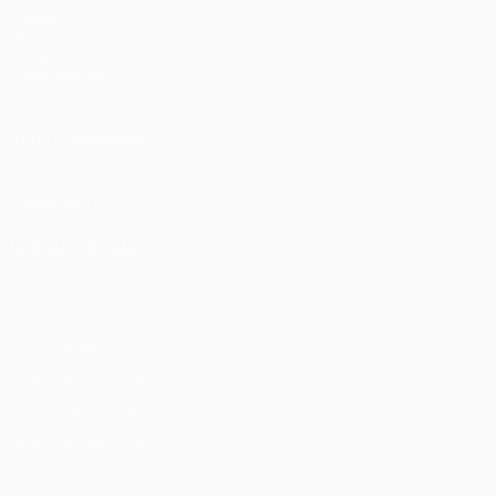
Jogos
UEFA.tv
Sorteios
Passatempos
Estatísticas
VISITE TAMBÉM
UEFA.com
Fundação UEFA
MUDAR IDIOMA
Português
English
Français
Deutsch
Русский
Español
Ital
Privacidade
Termos e condições
Política de cookies
Definições de cookies