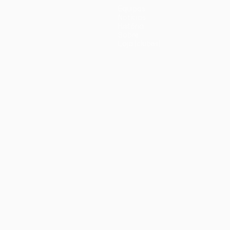
Equipas
Notícias
História
Sobre
Loja (clubes)
iano
Português