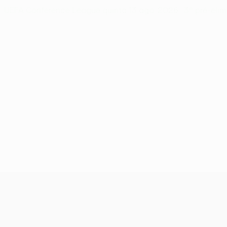
UEFA Conference League
quinta 13 ago. 2026
· 3ª pré-eli
UEFA Conference League