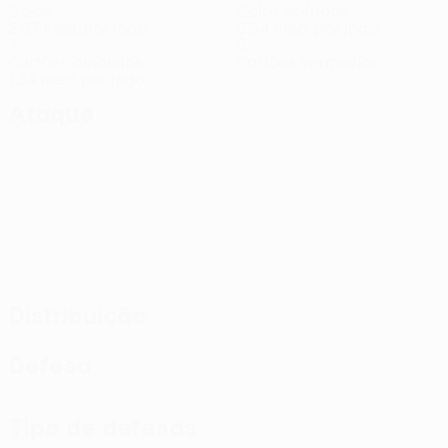
Golos
Golos sofridos
2,67 méd. por jogo
0,34 méd. por jogo
4
0
Cartões amarelos
Cartões vermelhos
1,34 méd. por jogo
Ataque
Distribuição
Defesa
Tipo de defesas