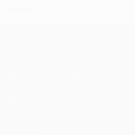
Disciplina
UEFA Conference League
Jogos
Equipas
UEFA.tv
Notícias
Sorteios
História
Passatempos
Sobre
Estatísticas
Loja (clubes)
VISITE
TAMBÉM
UEFA.com
Fundação
UEFA