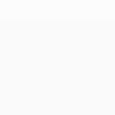
Equipas
Notícias
História
Sobre
Loja (clubes)
iano
Português