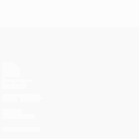
Disciplina
UEFA Conference League
Jogos
UEFA.tv
Sorteios
Passatempos
Estatísticas
VISITE TAMBÉM
UEFA.com
Fundação UEFA
MUDAR IDIOMA
Português
English
Français
Deutsch
Русский
Español
Ital