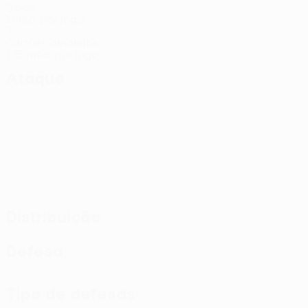
Golos
1 méd. por jogo
7
Cartões amarelos
1,75 méd. por jogo
Ataque
Distribuição
Defesa
Tipo de defesas