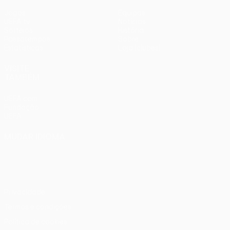
Jogos
Equipas
UEFA.tv
Notícias
Sorteios
História
Passatempos
Sobre
Estatísticas
Loja (clubes)
VISITE
TAMBÉM
UEFA.com
Fundação
UEFA
MUDAR IDIOMA
Português
English
Français
Deutsch
Русский
Español
Italiano
Português
Privacidade
Termos e condições
Política de cookies