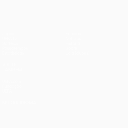
UEFA Conference League
Jogos
Equipas
UEFA.tv
Notícias
Sorteios
História
Passatempos
Sobre
Estatísticas
Loja (clubes)
VISITE
TAMBÉM
UEFA.com
Fundação
UEFA
MUDAR IDIOMA
Português
English
Français
Deutsch
Русский
Español
Italiano
Português