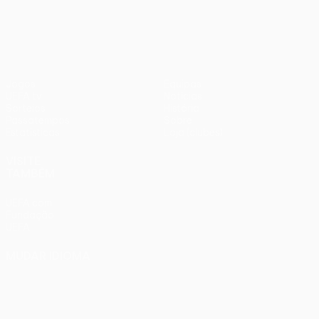
UEFA Conference League
Jogos
Equipas
UEFA.tv
Notícias
Sorteios
História
Passatempos
Sobre
Estatísticas
Loja (clubes)
VISITE
TAMBÉM
UEFA.com
Fundação
UEFA
MUDAR IDIOMA
Português
English
Français
Deutsch
Русский
Español
Italiano
Português