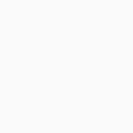
UEFA Conference League
Jogos
Equipas
UEFA.tv
Notícias
Sorteios
História
Passatempos
Sobre
Estatísticas
Loja (clubes)
VISITE
TAMBÉM
UEFA.com
Fundação
UEFA
MUDAR IDIOMA
Português
English
Français
Deutsch
Русский
Español
Italiano
Português