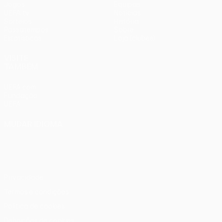
Jogos
Equipas
UEFA.tv
Notícias
Sorteios
História
Passatempos
Sobre
Estatísticas
Loja (clubes)
VISITE
TAMBÉM
UEFA.com
Fundação
UEFA
MUDAR IDIOMA
Português
English
Français
Deutsch
Русский
Español
Italiano
Português
Privacidade
Termos e condições
Política de cookies
Definições de cookies