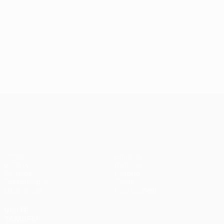
UEFA Conference League
Jogos
Equipas
UEFA.tv
Notícias
Sorteios
História
Passatempos
Sobre
Estatísticas
Loja (clubes)
VISITE
TAMBÉM