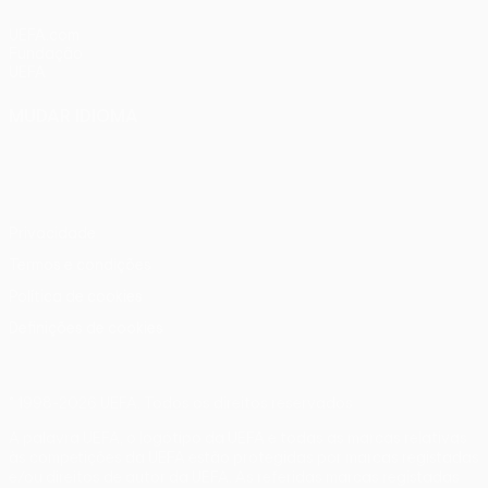
UEFA.com
Fundação
UEFA
MUDAR IDIOMA
Português
English
Français
Deutsch
Русский
Español
Italiano
Português
Privacidade
Termos e condições
Política de cookies
Definições de cookies
© 1998-2026 UEFA. Todos os direitos reservados
A palavra UEFA, o logótipo da UEFA e todas as marcas relativas
às competições da UEFA estão protegidas por marcas registadas
e/ou direitos de autor da UEFA. As referidas marcas registadas