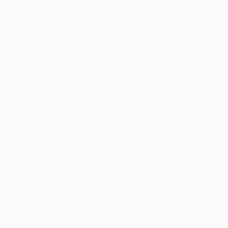
Jogos
Equipas
UEFA.tv
Notícias
Sorteios
História
Passatempos
Sobre
Estatísticas
Loja (clubes)
VISITE
TAMBÉM
UEFA.com
Fundação
UEFA
MUDAR IDIOMA
Português
English
Français
Deutsch
Русский
Español
Italiano
Português
Privacidade
Termos e condições
Política de cookies
Definições de cookies