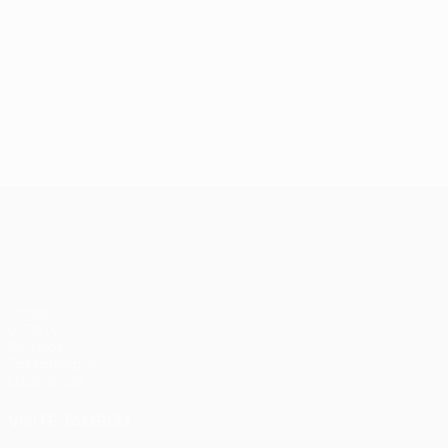
UEFA Conference League
Jogos
UEFA.tv
Sorteios
Passatempos
Estatísticas
VISITE TAMBÉM