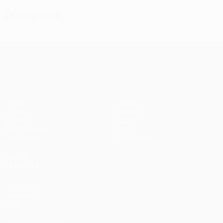
Disciplina
UEFA Conference League
Jogos
Equipas
UEFA.tv
Notícias
Sorteios
História
Passatempos
Sobre
Estatísticas
Loja (clubes)
VISITE
TAMBÉM
UEFA.com
Fundação
UEFA