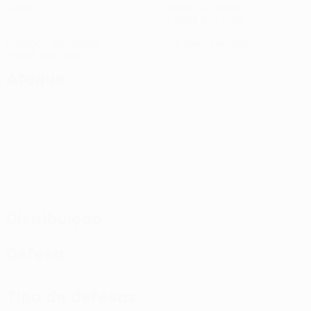
Golos
Golos sofridos
4 méd. por jogo
2
0
Cartões amarelos
Cartões vermelhos
1 méd. por jogo
Ataque
Distribuição
Defesa
Tipo de defesas