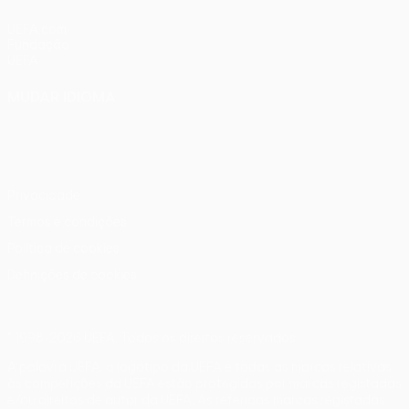
UEFA.com
Fundação
UEFA
MUDAR IDIOMA
Português
English
Français
Deutsch
Русский
Español
Italiano
Português
Privacidade
Termos e condições
Política de cookies
Definições de cookies
© 1998-2026 UEFA. Todos os direitos reservados
A palavra UEFA, o logótipo da UEFA e todas as marcas relativas
às competições da UEFA estão protegidas por marcas registadas
e/ou direitos de autor da UEFA. As referidas marcas registadas