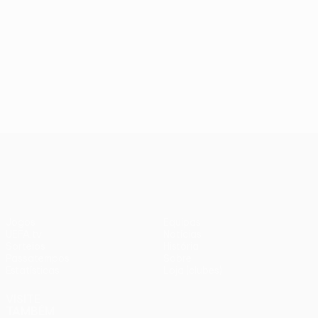
UEFA Conference League
Jogos
Equipas
UEFA.tv
Notícias
Sorteios
História
Passatempos
Sobre
Estatísticas
Loja (clubes)
VISITE
TAMBÉM