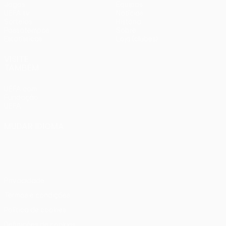
Jogos
Equipas
UEFA.tv
Notícias
Sorteios
História
Passatempos
Sobre
Estatísticas
Loja (clubes)
VISITE
TAMBÉM
UEFA.com
Fundação
UEFA
MUDAR IDIOMA
Português
English
Français
Deutsch
Русский
Español
Italiano
Português
Privacidade
Termos e condições
Política de cookies
Definições de cookies