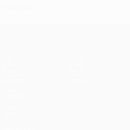
Disciplina
UEFA Conference League
Jogos
Equipas
UEFA.tv
Notícias
Sorteios
História
Passatempos
Sobre
Estatísticas
Loja (clubes)
VISITE
TAMBÉM
UEFA.com
Fundação
UEFA