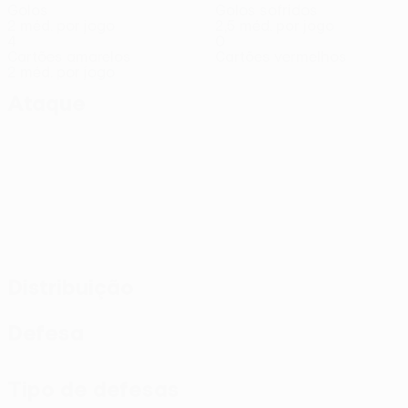
Golos
Golos sofridos
2 méd. por jogo
2,5 méd. por jogo
4
0
Cartões amarelos
Cartões vermelhos
2 méd. por jogo
Ataque
Distribuição
Defesa
Tipo de defesas