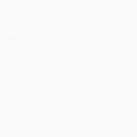
UEFA.com
Fundação
UEFA
MUDAR IDIOMA
Português
English
Français
Deutsch
Русский
Español
Italiano
Português
Privacidade
Termos e condições
Política de cookies
Definições de cookies
© 1998-2026 UEFA. Todos os direitos reservados
A palavra UEFA, o logótipo da UEFA e todas as marcas relativas
às competições da UEFA estão protegidas por marcas registadas
e/ou direitos de autor da UEFA. As referidas marcas registadas