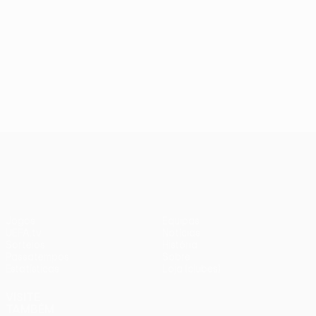
UEFA Conference League
Jogos
Equipas
UEFA.tv
Notícias
Sorteios
História
Passatempos
Sobre
Estatísticas
Loja (clubes)
VISITE
TAMBÉM