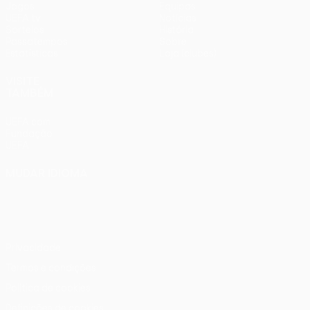
Jogos
Equipas
UEFA.tv
Notícias
Sorteios
História
Passatempos
Sobre
Estatísticas
Loja (clubes)
VISITE
TAMBÉM
UEFA.com
Fundação
UEFA
MUDAR IDIOMA
Português
English
Français
Deutsch
Русский
Español
Italiano
Português
Privacidade
Termos e condições
Política de cookies
Definições de cookies