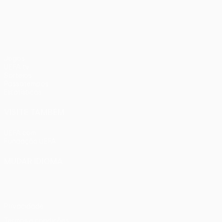
UEFA Conference League
Jogos
UEFA.tv
Sorteios
Passatempos
Estatísticas
VISITE TAMBÉM
UEFA.com
Fundação UEFA
MUDAR IDIOMA
Português
English
Français
Deutsch
Русский
Español
Ital
Privacidade
Termos e condições