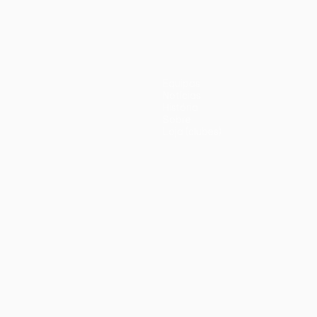
Equipas
Notícias
História
Sobre
Loja (clubes)
iano
Português