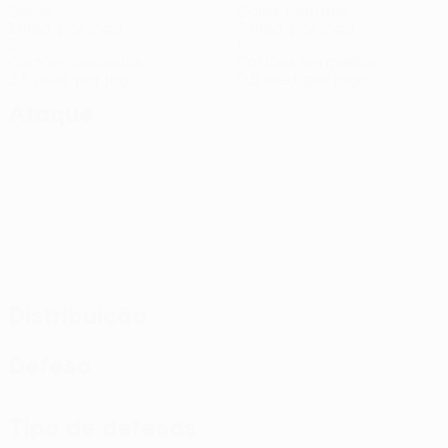
Golos
Golos sofridos
1 méd. por jogo
2 méd. por jogo
5
1
Cartões amarelos
Cartões vermelhos
2,5 méd. por jogo
0,5 méd. por jogo
Ataque
Distribuição
Defesa
Tipo de defesas