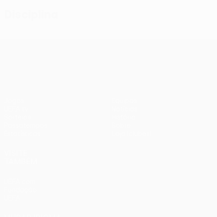
Disciplina
UEFA Conference League
Jogos
Equipas
UEFA.tv
Notícias
Sorteios
História
Passatempos
Sobre
Estatísticas
Loja (clubes)
VISITE
TAMBÉM
UEFA.com
Fundação
UEFA