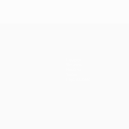
Equipas
Notícias
História
Sobre
Loja (clubes)
iano
Português