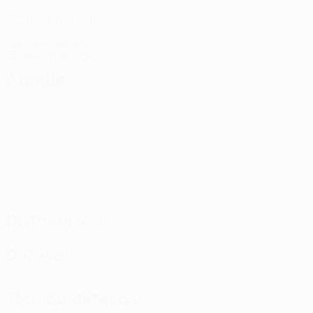
Golos
1,75 méd. por jogo
6
Cartões amarelos
1,5 méd. por jogo
Ataque
Distribuição
Defesa
Tipo de defesas