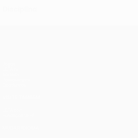
Disciplina
UEFA Conference League
Jogos
UEFA.tv
Sorteios
Passatempos
Estatísticas
VISITE TAMBÉM
UEFA.com
Fundação UEFA
MUDAR IDIOMA
Português
English
Français
Deutsch
Русский
Español
Ital