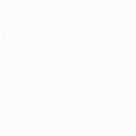
Golos
Golos sofridos
1 méd. por jogo
2,5 méd. por jogo
2
0
Cartões amarelos
Cartões vermelhos
1 méd. por jogo
Ataque
Distribuição
Defesa
Tipo de defesas