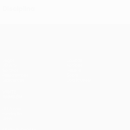
Disciplina
UEFA Conference League
Jogos
Equipas
UEFA.tv
Notícias
Sorteios
História
Passatempos
Sobre
Estatísticas
Loja (clubes)
VISITE
TAMBÉM
UEFA.com
Fundação
UEFA