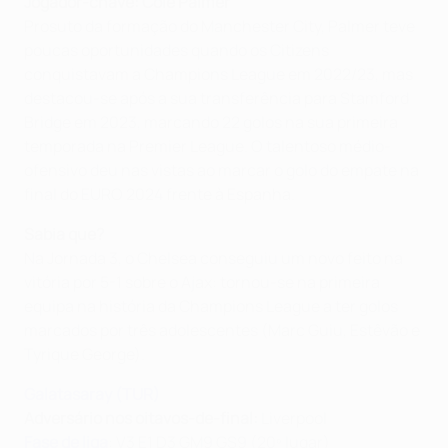
Jogador-chave: Cole Palmer
Prosuto da formação do Manchester City, Palmer teve
poucas oportunidades quando os Citizens
conquistavam a Champions League em 2022/23, mas
destacou-se após a sua transferência para Stamford
Bridge em 2023, marcando 22 golos na sua primeira
temporada na Premier League. O talentoso médio-
ofensivo deu nas vistas ao marcar o golo do empate na
final do EURO 2024 frente à Espanha.
Sabia que?
Na Jornada 3, o Chelsea conseguiu um novo feito na
vitória por 5-1 sobre o Ajax: tornou-se na primeira
equipa na história da Champions League a ter golos
marcados por três adolescentes (Marc Guiu, Estêvão e
Tyrique George).
Galatasaray (TUR)
Adversário nos oitavos-de-final:
Liverpool
Fase de liga
: V3 E1 D3 GM9 GS9 (20º lugar)