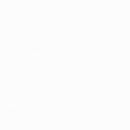
Mais pontuado no Fantasy Football
: Gabriel Martinelli
(55)
Ranking UEFA
: 8
Época passada
: meias-finais (D1-3tot - Paris)
Melhor na Taça dos Campeões
: finalista vencido
(2005/06)
Treinador: Mikel Arteta
Adjunto de Pep Guardiola no Manchester City entre
2016 e 2019, Arteta levou o Arsenal à conquista da 14ª
Taça de Inglaterra na sua primeira temporada no
comando. Depois de terminar em oitavo e quinto lugar
na Premier League em 2021 e 2022, respectivamente, a
equipa de Arteta foi segunda classificada nas últimas
três edições do campeonato.
Jogador-chave: Bukayo Saka
Saka passou por todos os escalões de formação do
clube antes de se fixar nos seniores dos Gunners, em