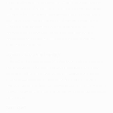
neerlandês gostou do desafio. O antigo treinador de
Cambuur e AZ Alkmaar construiu uma reputação de
futebol ofensivo e de ritmo acelerado no Feyenoord,
levando a equipa à final da Conference League em
2022 e ao título da Eredivisie um ano depois. Slot
coroou a sua época de estreia em Anfield com a
conquista do primeiro campeonato dos Reds nos
últimos cinco anos.
Jogador-chave: Virgil van Dijk
Capitão e líder da defesa do Liverpool, Van Dijk esteve
no auge da sua forma na época passada, e quando
está ao melhor nível, poucos avançados no futebol
mundial conseguem superá-lo. A cumprir a nona
temporada em Anfield, o defesa procurará aumentar a
colecção de oito títulos importantes que já conquistou
pelo clube.
Sabia que?