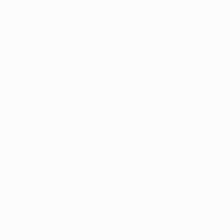
Mais pontuado no Fantasy Football
: Jens Petter Hauge
(59)
Ranking UEFA
: 35
Época passada
: meias-finais da Europa League (D1-
5tot - Tottenham)
Melhor na Taça dos Campeões
: fase de liga (2025/26)
Treinador: Kjetil Knutsen
Knutsen tem sido uma revelação no Bodø desde que se
juntou ao clube como treinador-adjunto em 2017.
Nomeado treinador principal na época seguinte, guiou
a equipa a quatro títulos do campeonato norueguês,
além de ter conseguido boas campanhas na
Conference League e uma participação memorável
Europa League em 2024/25, onde foi semifinalista.
Considerado uma figura inspiradora e motivadora, já se
afirmou como uma lenda do Bodø.
Jogador-chave: Patrick Berg
Embora o estilo de jogo do Bodø dependa muito do