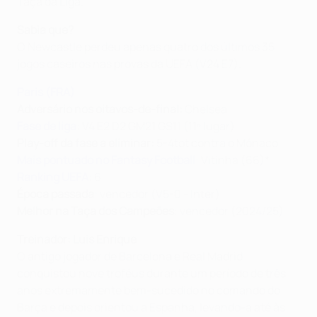
Taça da Liga.
Sabia que?
O Newcastle perdeu apenas quatro dos últimos 35
jogos caseiros nas provas da UEFA (V24 E7).
Paris (FRA)
Adversário nos oitavos-de-final:
Chelsea
Fase de liga
: V4 E2 D2 GM21 GS11 (11º lugar)
Play-off da fase a eliminar:
5-4tot contra o Mónaco
Mais pontuado no Fantasy Football
: Vitinha (66) *
Ranking UEFA
: 6
Época passada
: vencedor (V5-0 - Inter)
Melhor na Taça dos Campeões
: vencedor (2024/25)
Treinador: Luis Enrique
O antigo jogador de Barcelona e Real Madrid
conquistou nove troféus durante um período de três
anos extremamente bem-sucedido no comando do
Barça e depois orientou a Espanha, levando-a até às