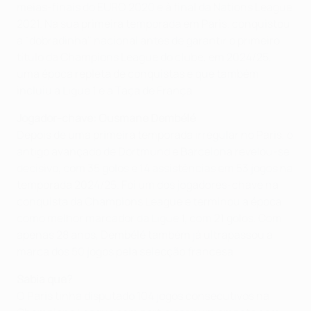
meias-finais do EURO 2020 e à final da Nations League
2021. Na sua primeira temporada em Paris, conquistou
a "dobradinha" nacional antes de garantir o primeiro
título da Champions League do clube, em 2024/25,
uma época repleta de conquistas e que também
incluiu a Ligue 1 e a Taça de França.
Jogador-chave: Ousmane Dembélé
Depois de uma primeira temporada irregular no Paris, o
antigo avançado de Dortmund e Barcelona revelou-se
decisivo, com 35 golos e 14 assistências em 53 jogos na
temporada 2024/25. Foi um dos jogadores-chave na
conquista da Champions League e terminou a época
como melhor marcador da Ligue 1, com 21 golos. Com
apenas 28 anos, Dembélé também já ultrapassou a
marca dos 50 jogos pela selecção francesa.
Sabia que?
O Paris tinha disputado 104 jogos consecutivos na