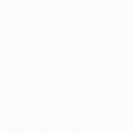
fase de grupos/fase de liga foi em 2013/14. Até ao
sucesso da presente época, tinha falhado a presença
na fase a eliminar cinco vezes.***
Leverkusen (GER)
Adversário nos oitavos-de-final:
Arsenal
Fase de liga
: V2 E3 D2 GM10 GS14 (16º lugar)
Play-off da fase a eliminar:
2-0tot contra o Olympiacos
Mais pontuado no Fantasy Football
: Alejandro Grimaldo
(84)
Ranking UEFA
: 9
Época passada
: oitavos-de-final (D0-5tot - Bayern)
Melhor na Taça dos Campeões
: finalista vencido
(2001/02)
Treinador: Kasper Hjulmand
Erik ten Hag deixou o Leverkusen a 1 de Setembro,
sendo substituído por Hjulmand sete dias depois. O
antigo defesa levou o Nordsjælland ao seu primeiro