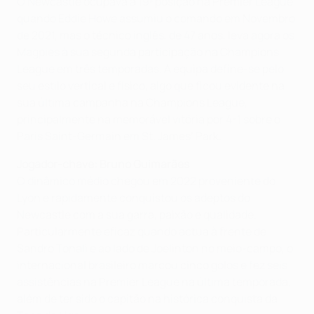
O Newcastle ocupava a 19ª posição na Premier League
quando Eddie Howe assumiu o comando em Novembro
de 2021, mas o técnico inglês, de 47 anos, leva agora os
Magpies à sua segunda participação na Champions
League em três temporadas. A equipa define-se pelo
seu estilo vertical e físico, algo que ficou evidente na
sua última campanha na Champions League,
principalmente na memorável vitória por 4-1 sobre o
Paris Saint-Germain em St. James’ Park.
Jogador-chave: Bruno Guimarães
O dinâmico médio chegou em 2022 proveniente do
Lyon e rapidamente conquistou os adeptos do
Newcastle com a sua garra, paixão e qualidade.
Particularmente eficaz quando actua à frente de
Sandro Tonali e ao lado de Joelinton no meio-campo, o
internacional brasileiro marcou cinco golos e fez seis
assistências na Premier League na última temporada,
além de ter sido o capitão na histórica conquista da