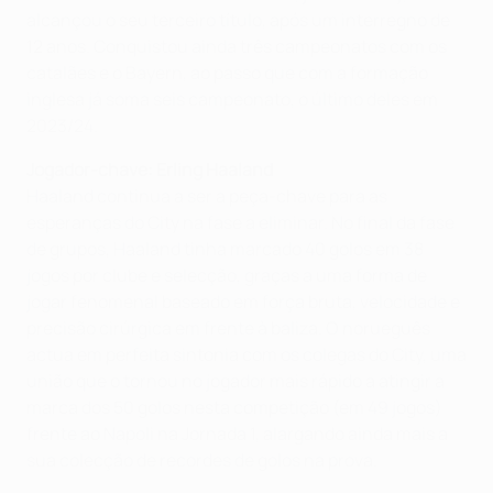
alcançou o seu terceiro título, após um interregno de
12 anos. Conquistou ainda três campeonatos com os
catalães e o Bayern, ao passo que com a formação
inglesa já soma seis campeonato, o último deles em
2023/24.
Jogador-chave: Erling Haaland
Haaland continua a ser a peça-chave para as
esperanças do City na fase a eliminar. No final da fase
de grupos, Haaland tinha marcado 40 golos em 38
jogos por clube e selecção, graças a uma forma de
jogar fenomenal baseado em força bruta, velocidade e
precisão cirúrgica em frente à baliza. O norueguês
actua em perfeita sintonia com os colegas do City, uma
união que o tornou no jogador mais rápido a atingir a
marca dos 50 golos nesta competição (em 49 jogos)
frente ao Napoli na Jornada 1, alargando ainda mais a
sua colecção de recordes de golos na prova.