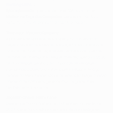
Ranking UEFA
: 2
Época passada
: quartos-de-final (D3-4tot - Inter)
Melhor na Taça dos Campeões
: vencedor (1973/74,
1974/75, 1975/76, 2000/01, 2012/13, 2019/20)
Treinador: Vincent Kompany
A primeira temporada de Kompany no comando do
Bayern teve altos e baixos: a equipa foi eliminada nos
oitavos-de-final da Taça da Alemanha e nos quartos-
de-final da Champions League, mas recuperou o título
da Bundesliga, ganho com 13 pontos de vantagem,
cumprindo o objectivo mínimo para a época. Antigo
defesa do Manchester City e da selecção belga, o estilo
ofensivo de Kompany garante muitos golos, mas
também envolve riscos.
Jogador-chave: Harry Kane
Desde que foi contratado ao Tottenham no Verão de
2023, Kane foi o melhor marcador da Bundesliga em