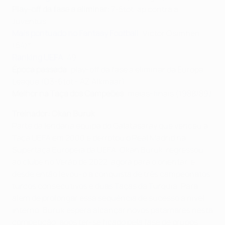
Play-off da fase a eliminar:
7-5tot, ap contra a
Juventus
Mais pontuado no Fantasy Football
: Victor Osimhen
(54) *
Ranking UEFA
: 49
Época passada
: play-off da fase a eliminar da Europa
League (D3-6tot - AZ Alkmaar)
Melhor na Taça dos Campeões
: meias-finais (1988/89)
Treinador: Okan Buruk
Parte da lendária equipa do Galatasaray que venceu a
Taça UEFA em 2000 e derrotou o Real Madrid na
Supertaça Europeia da UEFA, Okan Buruk, regressou
ao clube no Verão de 2022, agora para o orientar, e
desde então levou-o à conquista de três campeonatos
turcos consecutivos e duas Taças da Turquia. Para
além de prolongar essa sequência de sucesso a nível
interno, Buruk espera alcançar novos patamares nesta
competição, após ter-se ficado pela fase de grupos