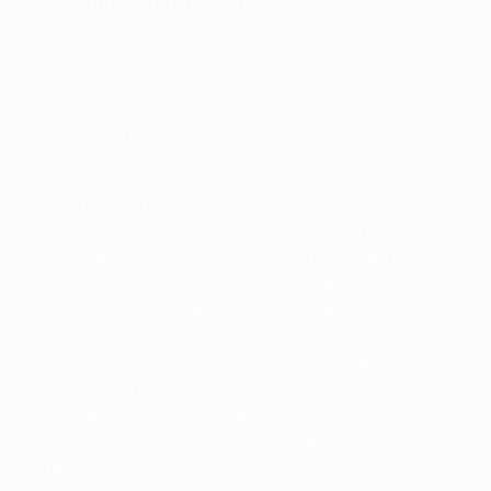
Mais pontuado no Fantasy Football
: Julián Alvarez
(49)*
Ranking UEFA
: 13
Época passada
: oitavos-de-final (2-2tot, D2-4pen -
Real Madrid)
Melhor na Taça dos Campeões
: finalista vencido
(1973/74, 2013/14, 2015/16)
Treinador: Diego Simeone
Na sua 15ª temporada no comando da equipa (chegou
em Dezembro de 2011), Simeone participou nas últimas
13 edições da Champions League. Além de ter
conquistado dois títulos da La Liga com o Atleti,
também ajudou o clube a conquistar duas Europa
League, duas Supertaças Europeias da UEFA e a
participar duas vezes na final da Champions League.
No entanto, o principal título europeu de clubes
continua a escapar-lhe, sendo o único em falta no seu
palmarés.