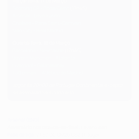
Terça-feira, 17 de Março
Sporting CP - Bodø/Glimt
(17h45)
Arsenal - Leverkusen
Chelsea - Paris Saint-Germain
Man City - Real Madrid
Quarta-feira, 18 de Março
Barcelona - Newcastle
(17h45)
Bayern München - Atalanta
Liverpool - Galatasaray
Tottenham - Atlético de Madrid
Jogos às 20h00 de Portugal Continental excepto
se assinalado em contrário.
Arsenal (ENG)
Adversário nos oitavos-de-final:
Leverkusen
Fase de liga
: V7 E0 D0 GM20 GS2 (1º lugar)