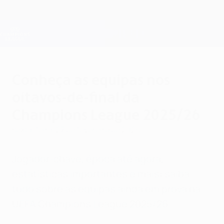
Saltar
para
o
Oficial da Champions League
Obtenha
conteúdo
Resultados em directo e Fantasy
principal
UEFA Champions League
Conheça as equipas nos
oitavos-de-final da
Champions League 2025/26
sexta-feira, 27 de fevereiro de 2026
Jogador-chave, época até agora,
estatísticas importantes e mais: saiba
tudo sobre as equipas ainda em prova na
UEFA Champions League 2025/26.