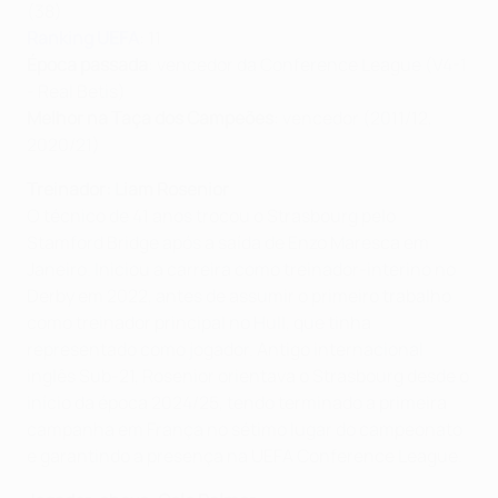
(38)
Ranking UEFA
: 11
Época passada
: vencedor da Conference League (V4-1
- Real Betis)
Melhor na Taça dos Campeões
: vencedor (2011/12,
2020/21)
Treinador: Liam Rosenior
O técnico de 41 anos trocou o Strasbourg pelo
Stamford Bridge após a saída de Enzo Maresca em
Janeiro. Iniciou a carreira como treinador-interino no
Derby em 2022, antes de assumir o primeiro trabalho
como treinador principal no Hull, que tinha
representado como jogador. Antigo internacional
inglês Sub-21, Rosenior orientava o Strasbourg desde o
início da época 2024/25, tendo terminado a primeira
campanha em França no sétimo lugar do campeonato
e garantindo a presença na UEFA Conference League.