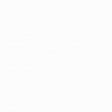
No decorrer da Jornada 5, Liverpool e Juventus
apontaram o seu 500º golo na Taça dos Campeões
Europeus/Champions League. Real Madrid, Bayern,
Barcelona, Manchester United e Benfica são os outros
clubes que atingiram essa marca.
Man City (ENG)
Adversário nos oitavos-de-final:
Real Madrid
Fase de liga
: V4 E1 D2 GM13 GS9 (8º lugar)
Mais pontuado no Fantasy Football
: Erling Haaland
(48)
Ranking UEFA
: 5
Época passada
: play-off da fase a eliminar (D3-6tot -
Real Madrid)
Melhor na Taça dos Campeões
: vencedor (2022/23)
Treinador: Josep Guardiola
Um dos treinadores mais premiados do futebol, o
espanhol de 54 anos venceu esta competição duas
vezes com o Barcelona e em 2023, já com o City,