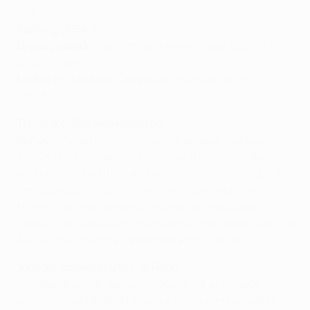
(39)*
Ranking UEFA
: 16
Época passada
: play-off da fase a eliminar (D2-5tot -
Club Brugge)
Melhor na Taça dos Campeões
: quartos-de-final
(2019/20)
Treinador: Raffaele Palladino
Raffaele Palladino foi nomeado treinador da Atalanta
após a saída de Ivan Jurić, que tinha registado duas
vitórias, um empate e uma derrota em quatro jogos de
campeonato. O técnico de 41 anos comandou a
Fiorentina recentemente, levando os Viola até às
meias-finais da Conference League e ao sexto lugar na
Serie A na sua única temporada em Florença.
Jogador-chave: Marten de Roon
Um líder discreto, sempre pronto a dar prioridade à
equipa, o capitão da Atalanta é o jogador que melhor