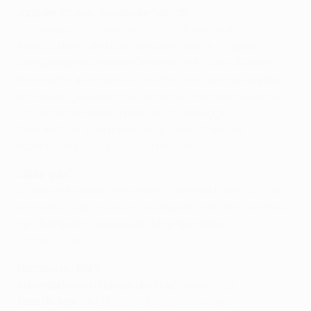
Jogador-chave: Alexander Sørloth
O norueguês tornou-se no melhor marcador do
Atlético de Madrid esta temporada com 16 golos,
ultrapassando Antoine Griezmann e Julian Álvarez. O
imponente avançado é o melhor marcador da equipa
tanto na Liga espanhola como na Champions League,
graças ao hat-trick frente ao Club Brugge.
Demonstrou toda a sua capacidade ofensiva,
recebendo elogios do seu treinador.
Sabia que?
O golo de Antoine Griezmann frente ao Frankfurt, na
Jornada 2, significa que o avançado francês já marcou
na Champions League em 12 temporadas
consecutivas.
Barcelona (ESP)
Adversário nos oitavos-de-final:
Newcastle
Fase de liga
: V4 E1 D2 GM18 GS13 (5º lugar)