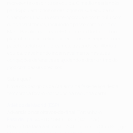
representa o espírito da equipa. O médio neerlandês
participou em todos os dez jogos da sua equipa na
Champions League esta temporada e contribuiu com
duas assistências, incluindo o passe para o golo de
Mario Pašalić, que fez o 3-0 frente ao Dortmund no
play-off da fase a eliminar. De Roon desempenha um
papel crucial no meio-campo, trazendo equilíbrio à
equipa, trabalhando incansavelmente nas suas
obrigações defensivas e ajudando a ditar o ritmo do
jogo com passes precisos.
Sabia que?
Nove dos dez golos da Atalanta na fase de liga desta
temporada foram marcados na segunda parte.
Atlético de Madrid (ESP)
Adversário nos oitavos-de-final:
Tottenham
Fase de liga
: V4 E1 D2 GM16 GS13 (14º lugar)
Play-off da fase a eliminar:
7-4tot contra o Club Brugge