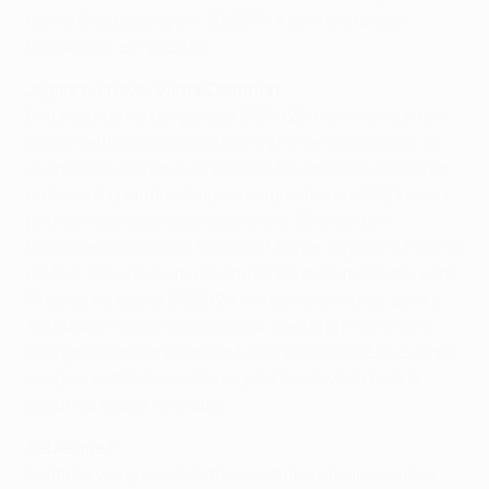
com o Galatasaray em 2023/24 e com o İstanbul
Başakşehir em 2020/21.
Jogador-chave: Victor Osimhen
Emprestado na temporada 2024/25, Osimhen juntou-
se em definitivo ao Galatasaray no Verão passado. O
avançado nigeriano de 27 anos foi o melhor marcador
da Serie A quando o Napoli conquistou em 2023 o seu
primeiro campeonato italiano em 33 anos. Em
Dezembro desse ano foi eleito Melhor Jogador Africano
do Ano, mas teve um desempenho mais modesto, com
15 golos na época 2023/24, antes de se mudar para a
Turquia em Setembro de 2024. Seguiram-se vinte e
seis golos no campeonato turco e seis na UEFA Europa
League, estabelecendo um padrão elevado para a
segunda época no clube.
Sabia que?
A última vez que o Galatasaray tinha ultrapassado a