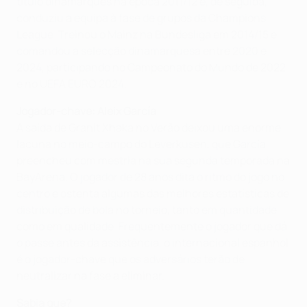
título dinamarquês na época 2011/12 e, de seguida,
conduziu a equipa à fase de grupos da Champions
League. Treinou o Mainz na Bundesliga em 2014/15 e
comandou a selecção dinamarquesa entre 2020 e
2024, participando no Campeonato do Mundo de 2022
e no UEFA EURO 2024.
Jogador-chave: Aleix García
A saída de Granit Xhaka no Verão deixou uma enorme
lacuna no meio-campo do Leverkusen, que García
preencheu com mestria na sua segunda temporada na
BayArena. O jogador de 28 anos dita o ritmo do jogo no
centro e ostenta algumas das melhores estatísticas de
distribuição de bola no torneio, tanto em quantidade
como em qualidade. Frequentemente o jogador que dá
o passe antes da assistência, o internacional espanhol
é o jogador-chave que os adversários terão de
neutralizar na fase a eliminar.
Sabia que?