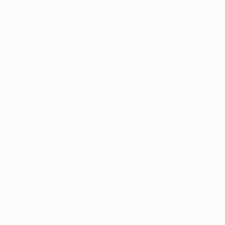
Sabia que?
Após marcar a Villarreal e Real Madrid na fase de liga,
Erling Haaland soma dez golos em dez jogos frente a
equipas espanholas na Champions League
propriamente dita.
Newcastle (ENG)
Adversário nos oitavos-de-final:
Barcelona
Fase de liga
: V4 E1 D2 GM16 GS6 (12º lugar)
Play-off da fase a eliminar:
9-3tot contra o Qarabağ
Mais pontuado no Fantasy Football
: Anthony Gordon
(87)
Ranking UEFA
: 74
Época passada
: não participou nas competições
europeias
Melhor na Taça dos Campeões
: segunda fase de
grupos (2002/03)
Treinador: Eddie Howe