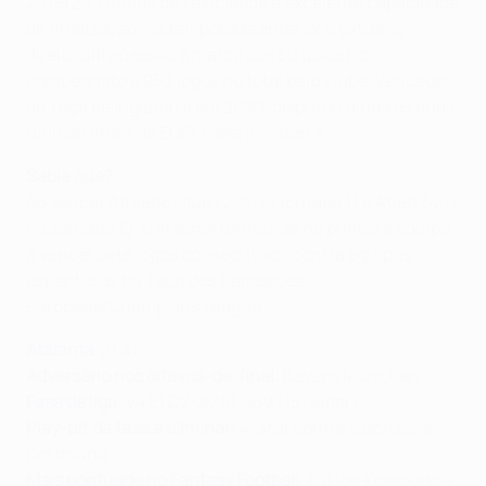
2019/20. Dotado de velocidade e excelente capacidade
de finalização, na temporada anterior o extremo-
direito ultrapassou a marca dos 50 golos no
campeonato e 250 jogos no total pelo clube. Vencedor
da Taça de Inglaterra em 2020, disputou ainda as duas
últimas finais do EURO pela Inglaterra.
Sabia que?
Ao vencer Athletic Club (2-0 na Jornada 1) e Atleti (4-0
na Jornada 3), o Arsenal tornou-se na primeira equipa
a vencer sete jogos consecutivos contra equipas
espanholas na Taça dos Campeões
Europeus/Champions League.
Atalanta
(ITA)
Adversário nos oitavos-de-final:
Bayern München
Fase de liga
: V4 E1 D2 GM10 GS9 (15º lugar)
Play-off da fase a eliminar:
4-3tot contra o Borussia
Dortmund
Mais pontuado no Fantasy Football
: Odilon Kossounou