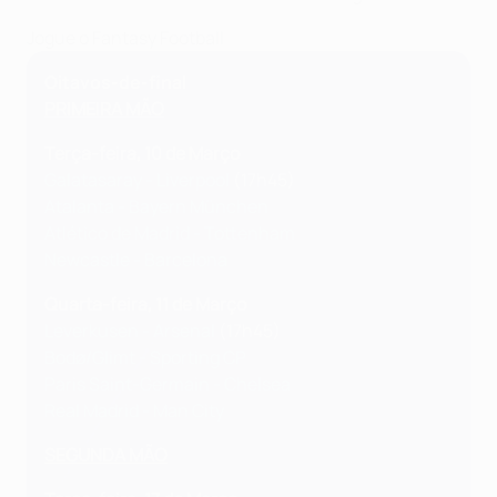
Jogue o Fantasy Football
Oitavos-de-final
PRIMEIRA MÃO
Terça-feira, 10 de Março
Galatasaray - Liverpool
(17h45)
Atalanta - Bayern München
Atlético de Madrid - Tottenham
Newcastle - Barcelona
Quarta-feira, 11 de Março
Leverkusen - Arsenal
(17h45)
Bodø/Glimt - Sporting CP
Paris Saint-Germain - Chelsea
Real Madrid - Man City
SEGUNDA MÃO