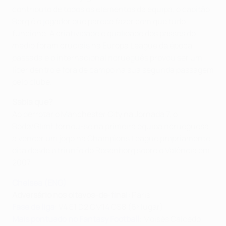
contributo de todos os elementos da equipa, o capitão
Berg é o jogador que parece fazer com que tudo
funcione. A criatividade e qualidade dos passes do
médio foram cruciais na Europa League da época
passada e o internacional norueguês provou ser um
líder dentro e fora de campo na sua segunda passagem
pelo clube.
Sabia que?
Ao derrotar o Manchester City na Jornada 7, o
Bodø/Glimt tornou-se na primeira equipa norueguesa
a vencer um jogo na Champions League propriamente
dita desde o triunfo do Rosenborg sobre o Valência em
2007.
Chelsea (ENG)
Adversário nos oitavos-de-final:
Paris
Fase de liga
: V4 E1 D2 GM14 GS8 (6º lugar)
Mais pontuado no Fantasy Football
: Moisés Caicedo