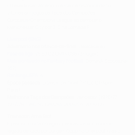
O Leverkusen alcançou a marca histórica de 50
vitórias em jogos da Taça dos Campeões
Europeus/Champions League ao derrotar o
Manchester City por 2-0 na Jornada 5.
Liverpool (ENG)
Adversário nos oitavos-de-final:
Galatasaray
Fase de liga
: V5 E0 D2 GM14 GS8 (3º lugar)
Mais pontuado no Fantasy Football
: Dominik Szoboszlai
(67)
Ranking UEFA
: 4
Época passada
: oitavos-de-final (1-1tot, D1-4pen -
Paris)
Melhor na Taça dos Campeões
: vencedor (1976/77,
1977/78, 1980/81, 1983/84, 2004/05, 2018/19)
Treinador: Arne Slot
É preciso muita coragem para assumir o enorme
legado deixado por Jürgen Klopp no Liverpool, mas o