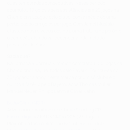
duas temporadas consecutivas. Nesse período,
acumulou 19 golos e seis assistências em 25 jogos na
Champions League pelo clube, com a média de uma
participação em golos por jogo. Com Jamal Musiala
afastado dos relvados devido a uma fratura no perónio,
o campeão alemão vai depender ainda mais da
prestação de Kane.
Sabia que?
Na Jornada 4, Joshua Kimmich completou 100 jogos na
Champions League, todos pelo Bayern. Tornou-se no
30º jogador a atingir esta marca por um só clube e o
quinto a fazê-lo pelo Bayern, após Thomas Müller,
Manuel Neuer, Philipp Lahm e Oliver Kahn.
Bodø/Glimt (NOR)
Adversário nos oitavos-de-final:
Sporting CP
Fase de liga
: V2 E3 D3 GM14 GS15 (23º lugar)
Play-off da fase a eliminar:
5-2tot contra o Inter