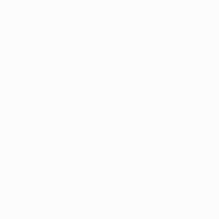
Mais pontuado no Fantasy Football
: Fermín López (54)
Ranking UEFA
: 7
Época passada
: meias-finais (D6-7tot - Inter)
Melhor na Taça dos Campeões
: vencedor (1991/92,
2005/06, 2008/09, 2010/11, 2014/15)
Treinador: Hansi Flick
Flick conduziu o Bayern até à conquista da tripla de
troféus (Bundesliga, Taça da Alemanha e Champions
League) e foi eleito Treinador do Ano da UEFA em 2020.
Depois de mais sucesso a nível nacional na época
seguinte, Flick assumiu o comando da selecção alemã,
onde permaneceu até 2023. Terceiro treinador alemão
na história do Barcelona, Flick levou o clube à
conquista da "dobradinha" nacional na temporada
transacta.
Jogador-chave: Lamine Yamal
Acabado de se sagrar campeão europeu com a