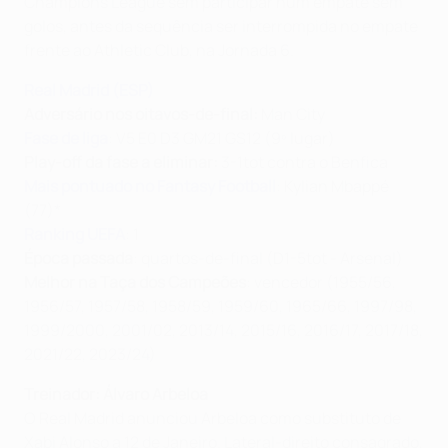
Champions League sem participar num empate sem
golos, antes da sequência ser interrompida no empate
frente ao Athletic Club, na Jornada 6.
Real Madrid (ESP)
Adversário nos oitavos-de-final:
Man City
Fase de liga
: V5 E0 D3 GM21 GS12 (9º lugar)
Play-off da fase a eliminar:
3-1tot contra o Benfica
Mais pontuado no Fantasy Football
: Kylian Mbappé
(77)*
Ranking UEFA
: 1
Época passada
: quartos-de-final (D1-5tot - Arsenal)
Melhor na Taça dos Campeões
: vencedor (1955/56,
1956/57, 1957/58, 1958/59, 1959/60, 1965/66, 1997/98,
1999/2000, 2001/02, 2013/14, 2015/16, 2016/17, 2017/18,
2021/22, 2023/24)
Treinador: Álvaro Arbeloa
O Real Madrid anunciou Arbeloa como substituto de
Xabi Alonso a 12 de Janeiro. Lateral-direito consagrado,