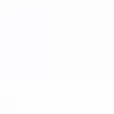
Saltar
para
o
Oficial da Champions League
Obtenha
conteúdo
Resultados em directo e Fantasy
principal
UEFA Champions League
Galatasaray vs Liverpool
Geral
Actualizações
Informação do jogo
Quer receber alertas de golos e equipas
iniciais? Obtenha a app agora!