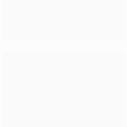
Melhor marcador: Haaland