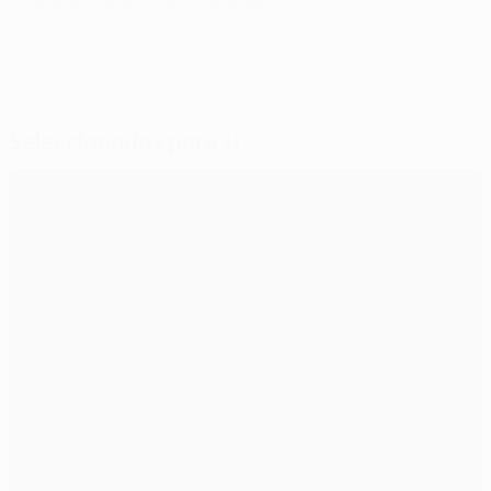
Última actualização: sábado, 28 de maio de 2022
Seleccionados para si