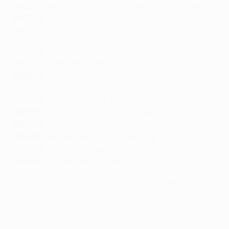
2002/03
: Ruud van Nistelrooy (Manchester United) 12
2001/02
: Ruud van Nistelrooy (Manchester United) 10
2000/01
: Raúl González (Real Madrid) 7
1999/00
: Mário Jardel (Porto), Rivaldo (Barcelona),
Raúl González (Real Madrid) 10
1998/99
: Andriy Shevchenko (Dínamo Kiev), Dwight
Yorke (Manchester United) 8
1997/98
: Alessandro Del Piero (Juventus) 10
1996/97
: Milinko Pantić (Atlético Madrid) 5
1995/96
: Jari Litmanen (Ajax) 9
1994/95
: George Weah (Paris Saint-Germain) 7
1993/94
: Hristo Stoichkov (Barcelona) 5
1992/93
: Franck Sauzée (Marselha) 5
Estatísticas históricas da Champions League
© 1998-2026 UEFA. All rights reserved.