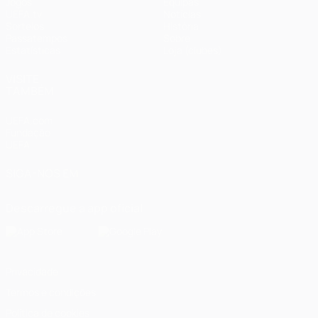
Jogos
Equipas
UEFA.tv
Notícias
Sorteios
História
Passatempos
Sobre
Estatísticas
Loja (clubes)
VISITE
TAMBÉM
UEFA.com
Fundação
UEFA
SIGA-NOS EM
Descarregue a app oficial
Privacidade
Termos e condições
Política de cookies