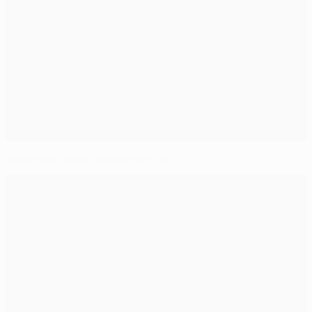
Sébastien Haller soma e segue