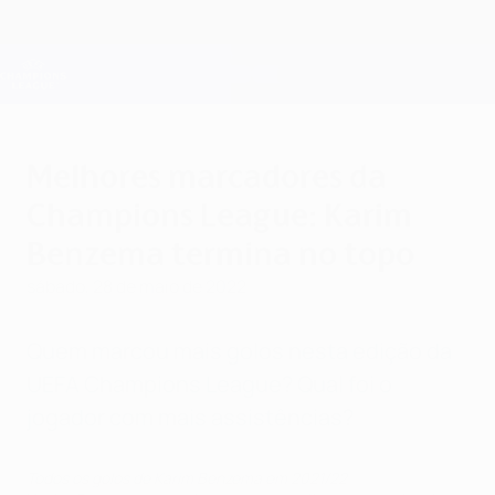
Saltar
para
o
Oficial da Champions League
Obtenha
conteúdo
Resultados em directo e Fantasy
principal
UEFA Champions League
Melhores marcadores da
Champions League: Karim
Benzema termina no topo
sábado, 28 de maio de 2022
Quem marcou mais golos nesta edição da
UEFA Champions League? Qual foi o
jogador com mais assistências?
Todos os golos de Karim Benzema em 2021/22