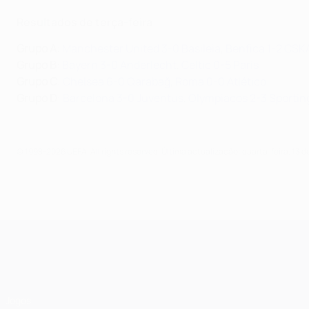
Resultados de terça-feira
Grupo A
:
Manchester United 3-0 Basileia
,
Benfica 1-2 CSK
Grupo B
:
Bayern 3-0 Anderlecht
,
Celtic 0-5 Paris
Grupo C
:
Chelsea 6-0 Qarabağ
,
Roma 0-0 Atlético
Grupo D
:
Barcelona 3-0 Juventus
,
Olympiacos 2-3 Sportin
© 1998-2026 UEFA. All rights reserved.
Última actualização: quarta-feira, 13 
UEFA Champions League
Jogos