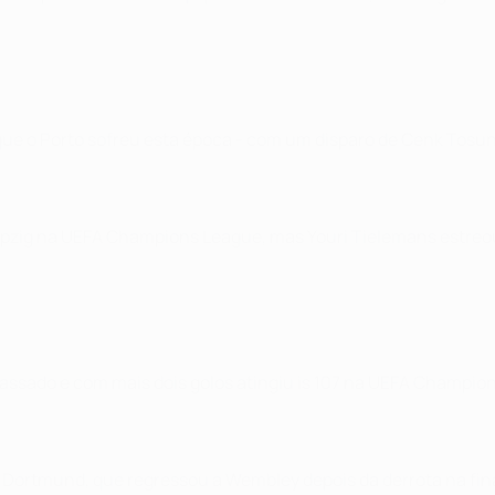
 que o Porto sofreu esta época - com um disparo de Cenk Tosun
Leipzig na UEFA Champions League, mas Youri Tielemans estre
assado e com mais dois golos atingiu is 107 na UEFA Champion
 Dortmund, que regressou a Wembley depois da derrota na final