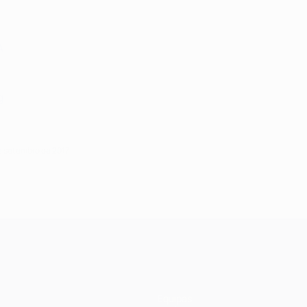
A
g
de setembro de 2017
Equipas