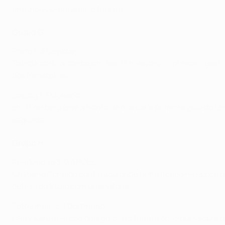
anfitriões segurarem o triunfo.
Grupo G
Porto 1-3 Beşiktaş
Talisca abriu a contagem aos 13 minutos - o primeiro golo
dos forasteiros.
Leipzig 1-1 Mónaco
Emil Forsberg teve a honra de marcar o primeiro golo do 
seguinte.
Grupo H
Real Madrid 3-0 APOEL
Cristiano Ronaldo continuou onde tinha ficado na época p
defesa do título com uma vitória.
Tottenham 3-1 Dortmund
Harry Kane marcou dois golos no triunfo dos Spurs sobre o