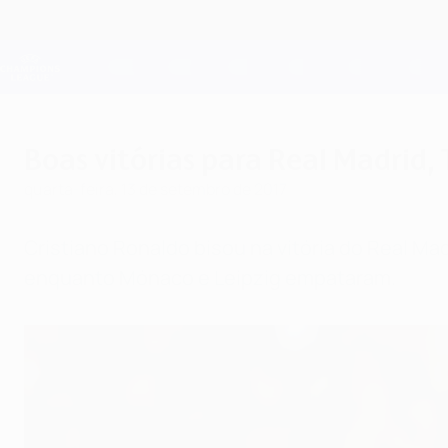
Saltar
para
o
Oficial da Champions League
conteúdo
Resultados em directo e Fantasy
principal
UEFA Champions League
Boas vitórias para Real Madrid,
quarta-feira, 13 de setembro de 2017
Cristiano Ronaldo bisou na vitória do Real M
enquanto Mónaco e Leipzig empataram.