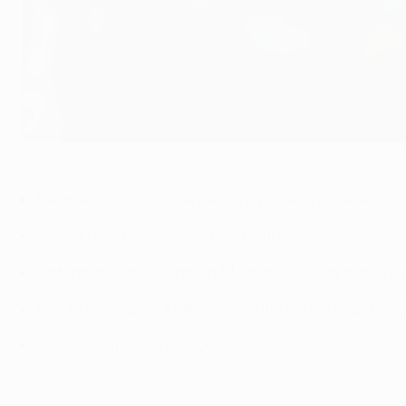
Harry Kane marcou os golos no impressionante triunfo do Tottenh
©Getty Images
Recorde de 54 golos marcados na primeira jornada
Ronaldo bisa no triunfo do Real Madrid
Tottenham vence Dortmund, Manchester City marca q
Veja todos os golos a partir das 23h00 (de Portugal Con
Segunda jornada: 26/27 de Setembro