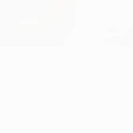
am, por 2-0, sobre o Dortmund
uatro
tinental)