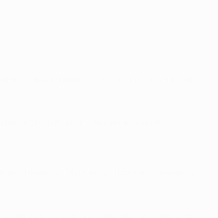
o apesar da equipa da casa ter estado em vantagem após
 ponto com um golo a cinco minutos do final.
igualar o maior triunfo de sempre na prova. O Feyenoord
e Taison e Facundo Ferreyra foram suficientes para os