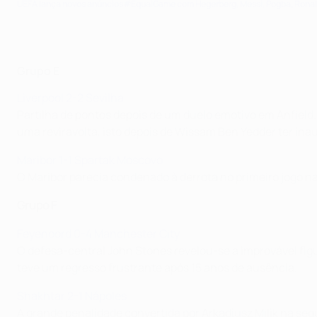
UEFA lança novos anúncios#EqualGame com Hegerberg, Messi, Pogba, Ronal
Grupo E
Liverpool 2-2 Sevilha
Partilha de pontos depois de um duelo emotivo em Anfield.
uma reviravolta, isto depois de Wissam Ben Yedder ter ina
Maribor 1-1 Spartak Moscovo
O Maribor parecia condenado à derrota no primeiro jogo n
Grupo F
Feyenoord 0-4 Manchester City
O defesa-central John Stones revelou-se a improvável figu
teve um regresso frustrante após 15 anos de ausência.
Shakhtar 2-1 Nápoles
A grande penalidade convertida por Arkadiusz Milik na seg