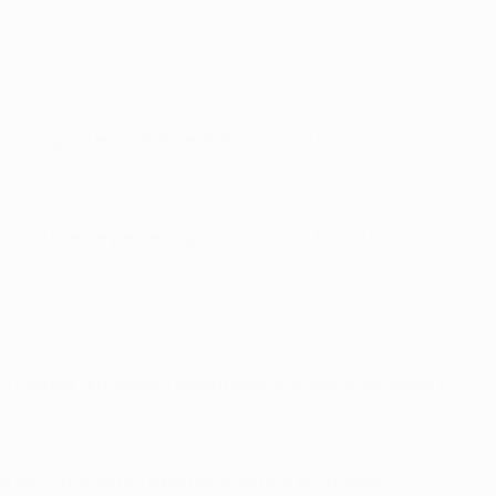
 e um golo tardio de Ryan Babel a confirmarem o triunfo
ou-se a marcar pela equipa de Leonardo Jardim no minuto
s League, ajudando o detentores do troféu a iniciarem a
 de 2013 e sofreu a primeira derrota em 13 jogos.