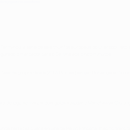
do e jogadores amadores
 Terminou a série de seis triunfos europeus do Liverpool, ist
ugurado o marcador para o Sevilha aos cinco minutos.
a fase de grupos desde 2012/13, mas Damjan Bohar garantiu um
ra do jogo ao marcar dois golos e ajudar o Manchester City a 
unda parte fez suar a equipa de Paulo Fonseca, mas os golos d